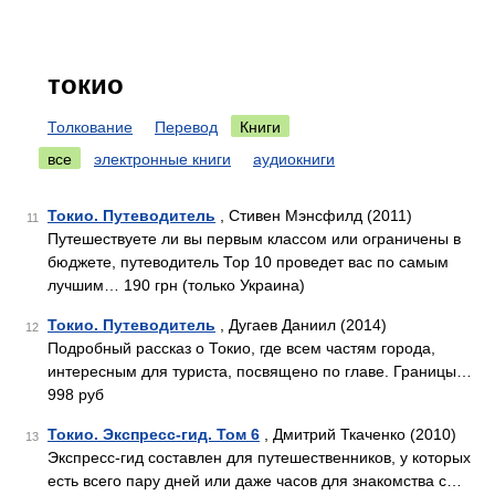
токио
Толкование
Перевод
Книги
все
электронные книги
аудиокниги
Токио. Путеводитель
, Стивен Мэнсфилд (2011)
11
Путешествуете ли вы первым классом или ограничены в
бюджете, путеводитель Тор 10 проведет вас по самым
лучшим… 190 грн (только Украина)
Токио. Путеводитель
, Дугаев Даниил (2014)
12
Подробный рассказ о Токио, где всем частям города,
интересным для туриста, посвящено по главе. Границы…
998 руб
Токио. Экспресс-гид. Том 6
, Дмитрий Ткаченко (2010)
13
Экспресс-гид составлен для путешественников, у которых
есть всего пару дней или даже часов для знакомства с…