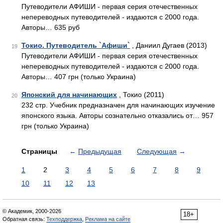
Путеводители АФИШИ - первая серия отечественных
непереводных путеводителей - издаются с 2000 года.
Авторы… 635 руб
Токио. Путеводитель `Афиши`
, Даниил Дугаев (2013)
19
Путеводители АФИШИ - первая серия отечественных
непереводных путеводителей - издаются с 2000 года.
Авторы… 407 грн (только Украина)
Японский для начинающих
, Токио (2011)
20
232 стр. Учебник предназначен для начинающих изучение
японского языка. Авторы сознательно отказались от… 957
грн (только Украина)
Страницы
←
Предыдущая
Следующая
→
1
2
3
4
5
6
7
8
9
10
11
12
13
© Академик, 2000-2026
18+
Обратная связь:
Техподдержка
,
Реклама на сайте